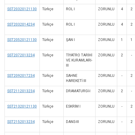
SST20320121130
Türkçe
ROL I
ZORUNLU
4
2
SST2032014234
Türkçe
ROL I
ZORUNLU
4
2
SST20520121130
Türkçe
ŞAN I
ZORUNLU
1
1
SST2072013234
Türkçe
TİYATRO TARİHİ
ZORUNLU
2
-
VE KURAMLARI-
III
SST2092017234
Türkçe
SAHNE
ZORUNLU
-
2
HAREKETİ III
SST2112013234
Türkçe
DRAMATURGİ-I
ZORUNLU
2
-
SST21320121130
Türkçe
ESKRİM I
ZORUNLU
-
2
SST2152013234
Türkçe
DANS-III
ZORUNLU
-
2