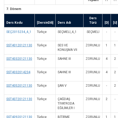
Toplam
17
11
7. Dönem
Ders
Ders Kodu
[DersinDili]
Ders Adı
Türü
[D]
[U]
SEÇ2015234_4_1
Türkçe
SEÇMELİ_4_1
SEÇMELI
-
-
SST40120121130
Türkçe
SES VE
ZORUNLU
1
1
KONUŞMA VII
SST40320121130
Türkçe
SAHNE III
ZORUNLU
4
2
SST4032014234
Türkçe
SAHNE III
ZORUNLU
4
2
SST40520121130
Türkçe
ŞAN V
ZORUNLU
-
2
SST40720121130
Türkçe
ÇAĞDAŞ
ZORUNLU
2
-
TİYATRODA
EĞİLİMLER I
SST40920121130
Türkçe
BİTİRME
ZORUNLU
1
1