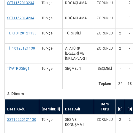
SST1152013234
Türkçe
DOĞAÇLAMA-I
ZORUNLU
1
2
SST1152014234
Türkçe
DOĞAÇLAMA I
ZORUNLU
1
3
TDK10120121130
Türkçe
TÜRK DİLİ I
ZORUNLU
2
-
TİT10120121130
Türkçe
ATATÜRK
ZORUNLU
2
-
İLKELERİ VE
İNKİLAPLARI I
TİYATROSEÇ1
Türkçe
SEÇMELİ1
SEÇMELI
-
-
Toplam
24
18
2. Dönem
Ders
Ders Kodu
[DersinDili]
Ders Adı
Türü
[D]
[U]
SST10220121130
Türkçe
SES VE
ZORUNLU
2
2
KONUŞMA II