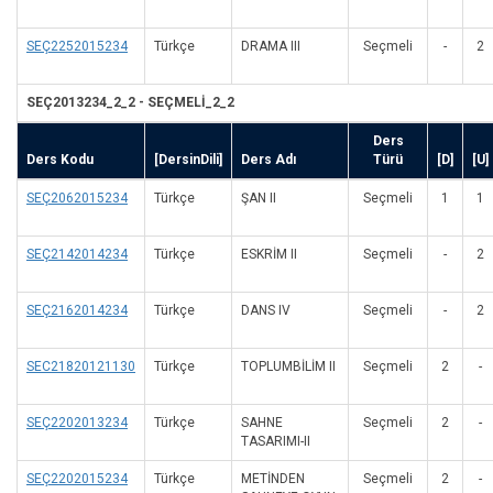
SEÇ2252015234
Türkçe
DRAMA III
Seçmeli
-
2
SEÇ2013234_2_2 - SEÇMELİ_2_2
Ders
Ders Kodu
[DersinDili]
Ders Adı
Türü
[D]
[U]
SEÇ2062015234
Türkçe
ŞAN II
Seçmeli
1
1
SEÇ2142014234
Türkçe
ESKRİM II
Seçmeli
-
2
SEÇ2162014234
Türkçe
DANS IV
Seçmeli
-
2
SEC21820121130
Türkçe
TOPLUMBİLİM II
Seçmeli
2
-
SEÇ2202013234
Türkçe
SAHNE
Seçmeli
2
-
TASARIMI-II
SEÇ2202015234
Türkçe
METİNDEN
Seçmeli
2
-