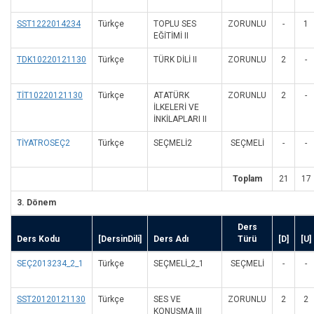
SST1222014234
Türkçe
TOPLU SES
ZORUNLU
-
1
EĞİTİMİ II
TDK10220121130
Türkçe
TÜRK DİLİ II
ZORUNLU
2
-
TİT10220121130
Türkçe
ATATÜRK
ZORUNLU
2
-
İLKELERİ VE
İNKİLAPLARI II
TİYATROSEÇ2
Türkçe
SEÇMELİ2
SEÇMELI
-
-
Toplam
21
17
3. Dönem
Ders
Ders Kodu
[DersinDili]
Ders Adı
Türü
[D]
[U]
SEÇ2013234_2_1
Türkçe
SEÇMELİ_2_1
SEÇMELI
-
-
SST20120121130
Türkçe
SES VE
ZORUNLU
2
2
KONUŞMA III