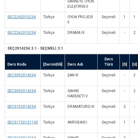
SAHNEYE OYUN
ELEŞTİRİSİ II
SEÇ2242015234
Türkçe
OYUN PROJESİ
Seçmeli
1
1
II
SEÇ2262015234
Türkçe
DRAMA IV
Seçmeli
-
2
SEÇ2014234.3.1 - SEÇMELİ.3.1
Ders
Ders Kodu
[DersinDili]
Ders Adı
Türü
[D]
[U]
SEÇ3052014234
Türkçe
ŞAN III
Seçmeli
-
2
SEÇ3092014234
Türkçe
SAHNE
Seçmeli
-
2
HAREKETİ V
SEÇ3152014234
Türkçe
DRAMATURGİ III
Seçmeli
2
-
SEC31720121130
Türkçe
AKROBASİ I
Seçmeli
1
1