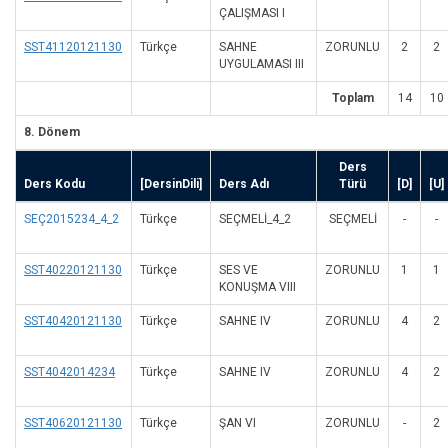
ÇALIŞMASI I
SST41120121130
Türkçe
SAHNE
ZORUNLU
2
2
UYGULAMASI III
Toplam
14
10
8. Dönem
Ders
Ders Kodu
[DersinDili]
Ders Adı
Türü
[D]
[U]
SEÇ2015234_4_2
Türkçe
SEÇMELİ_4_2
SEÇMELI
-
-
SST40220121130
Türkçe
SES VE
ZORUNLU
1
1
KONUŞMA VIII
SST40420121130
Türkçe
SAHNE IV
ZORUNLU
4
2
SST4042014234
Türkçe
SAHNE IV
ZORUNLU
4
2
SST40620121130
Türkçe
ŞAN VI
ZORUNLU
-
2