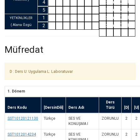
Program Çıktıları
4
Program Çıktıları
5
Program Çıktıları
1
YETKİNLİKLER
Program Çıktıları
( Alana Özgü
2
Yetkinlik )
Müfredat
D : Ders U: Uygulama L: Laboratuvar
1. Dönem
Ders
Ders Kodu
[DersinDili]
Ders Adı
Türü
[D]
[U]
SST10120121130
Türkçe
SES VE
ZORUNLU
2
2
KONUŞMA I
SST1012014234
Türkçe
SES VE
ZORUNLU
2
2
KONUŞMA I