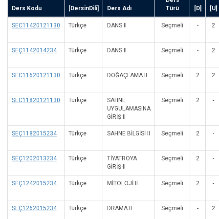
Ders
Ders Kodu
[DersinDili]
Ders Adı
Türü
[D]
[U]
SEC11420121130
Türkçe
DANS II
Seçmeli
-
2
SEÇ1142014234
Türkçe
DANS II
Seçmeli
-
2
SEC11620121130
Türkçe
DOĞAÇLAMA II
Seçmeli
2
2
SEC11820121130
Türkçe
SAHNE
Seçmeli
2
-
UYGULAMASINA
GİRİŞ II
SEÇ1182015234
Türkçe
SAHNE BİLGİSİ II
Seçmeli
2
-
SEÇ1202013234
Türkçe
TİYATROYA
Seçmeli
2
-
GİRİŞ-II
SEÇ1242015234
Türkçe
MİTOLOJİ II
Seçmeli
2
-
SEÇ1262015234
Türkçe
DRAMA II
Seçmeli
-
2