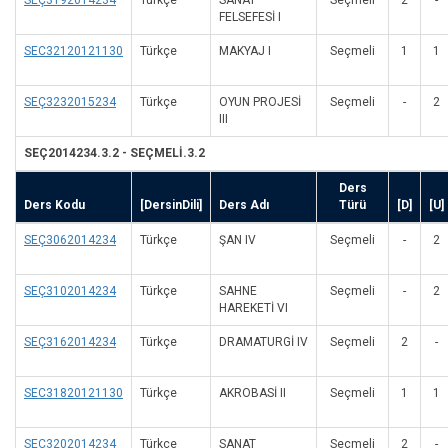
SEÇ3192014234
Türkçe
SANAT
Seçmeli
2
-
FELSEFESİ I
SEC32120121130
Türkçe
MAKYAJ I
Seçmeli
1
1
SEÇ3232015234
Türkçe
OYUN PROJESİ
Seçmeli
-
2
III
SEÇ2014234.3.2 - SEÇMELİ.3.2
Ders
Ders Kodu
[DersinDili]
Ders Adı
Türü
[D]
[U]
SEÇ3062014234
Türkçe
ŞAN IV
Seçmeli
-
2
SEÇ3102014234
Türkçe
SAHNE
Seçmeli
-
2
HAREKETİ VI
SEÇ3162014234
Türkçe
DRAMATURGİ IV
Seçmeli
2
-
SEC31820121130
Türkçe
AKROBASİ II
Seçmeli
1
1
SEÇ3202014234
Türkçe
SANAT
Seçmeli
2
-