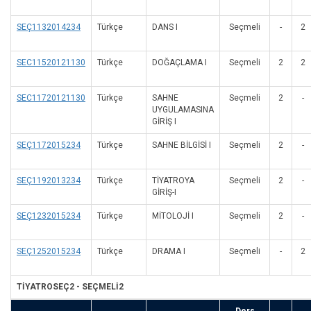
SEÇ1132014234
Türkçe
DANS I
Seçmeli
-
2
SEC11520121130
Türkçe
DOĞAÇLAMA I
Seçmeli
2
2
SEC11720121130
Türkçe
SAHNE
Seçmeli
2
-
UYGULAMASINA
GİRİŞ I
SEÇ1172015234
Türkçe
SAHNE BİLGİSİ I
Seçmeli
2
-
SEÇ1192013234
Türkçe
TİYATROYA
Seçmeli
2
-
GİRİŞ-I
SEÇ1232015234
Türkçe
MİTOLOJİ I
Seçmeli
2
-
SEÇ1252015234
Türkçe
DRAMA I
Seçmeli
-
2
TİYATROSEÇ2 - SEÇMELİ2