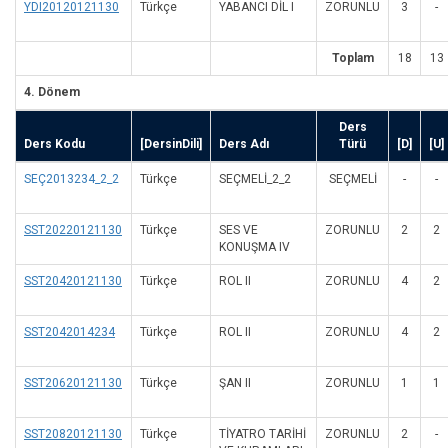
YDI20120121130
Türkçe
YABANCI DİL I
ZORUNLU
3
-
Toplam
18
13
4. Dönem
Ders
Ders Kodu
[DersinDili]
Ders Adı
Türü
[D]
[U]
SEÇ2013234_2_2
Türkçe
SEÇMELİ_2_2
SEÇMELI
-
-
SST20220121130
Türkçe
SES VE
ZORUNLU
2
2
KONUŞMA IV
SST20420121130
Türkçe
ROL II
ZORUNLU
4
2
SST2042014234
Türkçe
ROL II
ZORUNLU
4
2
SST20620121130
Türkçe
ŞAN II
ZORUNLU
1
1
SST20820121130
Türkçe
TİYATRO TARİHİ
ZORUNLU
2
-