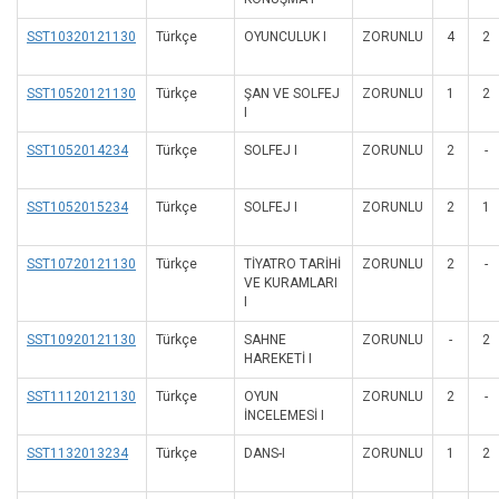
SST10320121130
Türkçe
OYUNCULUK I
ZORUNLU
4
2
SST10520121130
Türkçe
ŞAN VE SOLFEJ
ZORUNLU
1
2
I
SST1052014234
Türkçe
SOLFEJ I
ZORUNLU
2
-
SST1052015234
Türkçe
SOLFEJ I
ZORUNLU
2
1
SST10720121130
Türkçe
TİYATRO TARİHİ
ZORUNLU
2
-
VE KURAMLARI
I
SST10920121130
Türkçe
SAHNE
ZORUNLU
-
2
HAREKETİ I
SST11120121130
Türkçe
OYUN
ZORUNLU
2
-
İNCELEMESİ I
SST1132013234
Türkçe
DANS-I
ZORUNLU
1
2