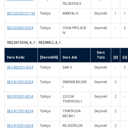
FELSEFESİ II
SEC32220121130
Türkçe
MAKYAJ II
Seçmeli
1
1
SEÇ3242015234
Türkçe
OYUN PROJESİ
Seçmeli
-
2
IV
SEÇ2015234_4_1 - SEÇMELİ_4_1
Ders
Ders Kodu
[DersinDili]
Ders Adı
Türü
[D]
[U]
SEÇ4052014234
Türkçe
ŞAN V
Seçmeli
-
2
SEÇ4132015234
Türkçe
SİNEMA BİLGİSİ
Seçmeli
2
-
I
SEÇ4152014234
Türkçe
ÇOCUK
Seçmeli
2
-
TİYATROSU I
SEÇ4172014234
Türkçe
TİYATRODA
Seçmeli
2
-
MİZAH I
SEÇ4192014234
Türkçe
REJİSÖRLÜK
Seçmeli
2
-