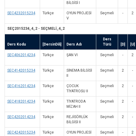
BİLGİSİ I
SEÇ4232015234
Türkçe
OYUN PROJESİ
Seçmeli
-
2
V
SEÇ2015234_4_2 - SEÇMELİ_4_2
Ders
Ders Kodu
[DersinDili]
Ders Adı
Türü
[D]
[U]
SEÇ4062014234
Türkçe
ŞAN VI
Seçmeli
-
2
SEÇ4142015234
Türkçe
SİNEMA BİLGİSİ
Seçmeli
2
-
II
SEÇ4162014234
Türkçe
ÇOCUK
Seçmeli
2
-
TİYATROSU II
SEÇ4182014234
Türkçe
TİYATRODA
Seçmeli
2
-
MİZAH II
SEÇ4202014234
Türkçe
REJİSÖRLÜK
Seçmeli
2
-
BİLGİSİ II
SEÇ4242015234
Türkçe
OYUN PROJESİ
Seçmeli
-
2