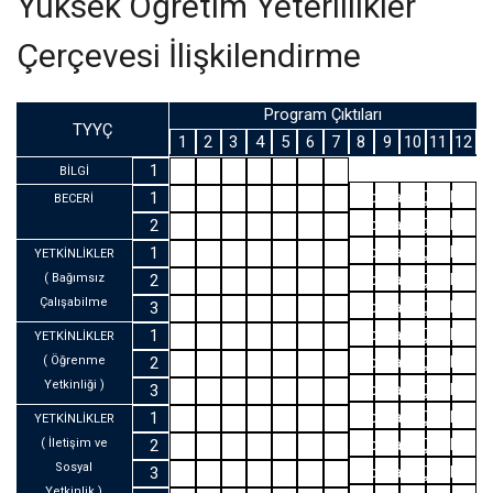
Yüksek Öğretim Yeterlilikler
Çerçevesi İlişkilendirme
Program Çıktıları
TYYÇ
1
2
3
4
5
6
7
8
9
10
11
12
Program Çıktıları
1
BİLGİ
Program Çıktıları
1
BECERİ
Program Çıktıları
2
Program Çıktıları
1
YETKİNLİKLER
Program Çıktıları
( Bağımsız
2
Çalışabilme
Program Çıktıları
3
ve
Program Çıktıları
1
YETKİNLİKLER
Sorumluluk
Program Çıktıları
( Öğrenme
2
Alabilme
Yetkinliği )
Program Çıktıları
3
Yetkinliği )
Program Çıktıları
1
YETKİNLİKLER
Program Çıktıları
( İletişim ve
2
Sosyal
Program Çıktıları
3
Yetkinlik )