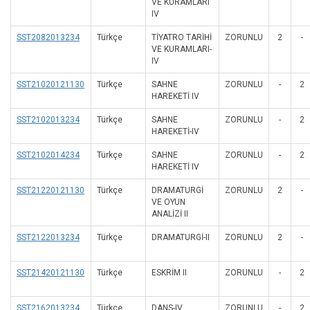
VE KURAMLARI
IV
SST2082013234
Türkçe
TİYATRO TARİHİ
ZORUNLU
2
-
VE KURAMLARI-
IV
SST21020121130
Türkçe
SAHNE
ZORUNLU
-
2
HAREKETİ IV
SST2102013234
Türkçe
SAHNE
ZORUNLU
-
2
HAREKETİ-IV
SST2102014234
Türkçe
SAHNE
ZORUNLU
-
2
HAREKETİ IV
SST21220121130
Türkçe
DRAMATURGİ
ZORUNLU
2
-
VE OYUN
ANALİZİ II
SST2122013234
Türkçe
DRAMATURGİ-II
ZORUNLU
2
-
SST21420121130
Türkçe
ESKRİM II
ZORUNLU
-
2
SST2162013234
Türkçe
DANS-IV
ZORUNLU
-
2