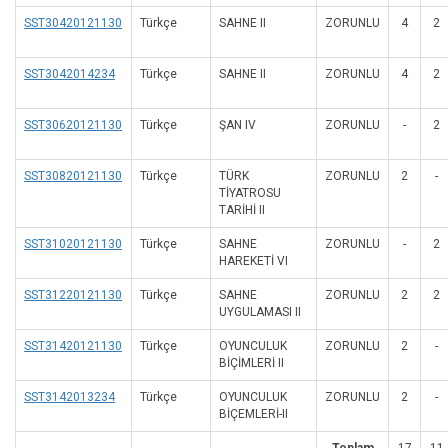
SST30420121130
Türkçe
SAHNE II
ZORUNLU
4
2
SST3042014234
Türkçe
SAHNE II
ZORUNLU
4
2
SST30620121130
Türkçe
ŞAN IV
ZORUNLU
-
2
SST30820121130
Türkçe
TÜRK
ZORUNLU
2
-
TİYATROSU
TARİHİ II
SST31020121130
Türkçe
SAHNE
ZORUNLU
-
2
HAREKETİ VI
SST31220121130
Türkçe
SAHNE
ZORUNLU
2
2
UYGULAMASI II
SST31420121130
Türkçe
OYUNCULUK
ZORUNLU
2
-
BİÇİMLERİ II
SST3142013234
Türkçe
OYUNCULUK
ZORUNLU
2
-
BİÇEMLERİ-II