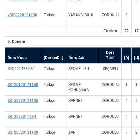
YDI20220121130
Türkçe
YABANCI DİL II
ZORUNLU
3
-
Toplam
22
17
5. Dönem
Ders
Ders Kodu
[DersinDili]
Ders Adı
Türü
[D]
[U]
SEÇ2014234.3.1
Türkçe
SEÇMELİ.3.1
SEÇMELI
-
-
SST30120121130
Türkçe
SES VE
ZORUNLU
1
1
KONUŞMA V
SST30320121130
Türkçe
SAHNE I
ZORUNLU
4
2
SST3032014234
Türkçe
SAHNE I
ZORUNLU
4
2
SST30520121130
Türkçe
ŞAN III
ZORUNLU
-
2