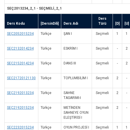
SEÇ2013234_2_1 - SEÇMELİ_2_1
Ders
Ders Kodu
[DersinDili]
Ders Adı
Türü
[D]
[U]
SEÇ2052015234
Türkçe
ŞAN I
Seçmeli
1
1
SEÇ2132014234
Türkçe
ESKRİM I
Seçmeli
-
2
SEÇ2152014234
Türkçe
DANS III
Seçmeli
-
2
SEC21720121130
Türkçe
TOPLUMBİLİM I
Seçmeli
2
-
SEÇ2192013234
Türkçe
SAHNE
Seçmeli
2
-
TASARIMI-I
SEÇ2192015234
Türkçe
METİNDEN
Seçmeli
2
-
SAHNEYE OYUN
ELEŞTİRİSİ I
SEÇ2232015234
Türkçe
OYUN PROJESİ I
Seçmeli
1
1