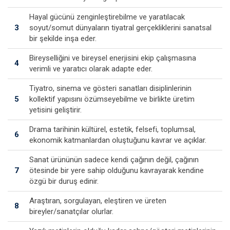
Hayal gücünü zenginleştirebilme ve yaratılacak
3
soyut/somut dünyaların tiyatral gerçekliklerini sanatsal
bir şekilde inşa eder.
Bireyselliğini ve bireysel enerjisini ekip çalışmasına
4
verimli ve yaratıcı olarak adapte eder.
Tiyatro, sinema ve gösteri sanatları disiplinlerinin
5
kollektif yapısını özümseyebilme ve birlikte üretim
yetisini geliştirir.
Drama tarihinin kültürel, estetik, felsefi, toplumsal,
6
ekonomik katmanlardan oluştuğunu kavrar ve açıklar.
Sanat ürününün sadece kendi çağının değil, çağının
7
ötesinde bir yere sahip olduğunu kavrayarak kendine
özgü bir duruş edinir.
Araştıran, sorgulayan, eleştiren ve üreten
8
bireyler/sanatçılar olurlar.