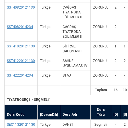
SST40820121130
Türkçe
ÇAĞDAŞ
ZORUNLU
2
-
TİYATRODA
EĞİLİMLER II
SST4082014234
Türkçe
ÇAĞDAŞ
ZORUNLU
2
-
TİYATRODA
EĞİLİMLER II
SST41020121130
Türkçe
BİTİRME
ZORUNLU
1
1
ÇALIŞMASI II
SST41220121130
Türkçe
SAHNE
ZORUNLU
2
2
UYGULAMASI IV
SST4222014234
Türkçe
STAJ
ZORUNLU
-
-
Toplam
16
10
TİYATROSEÇ1 - SEÇMELİ1
Ders
Ders Kodu
[DersinDili]
Ders Adı
Türü
[D]
[U]
SEC11320121130
Türkçe
DANS I
Seçmeli
-
2