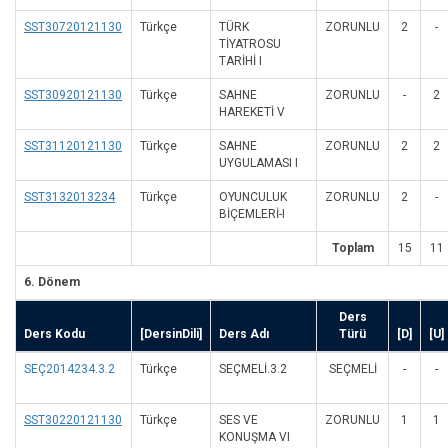
SST30720121130
Türkçe
TÜRK
ZORUNLU
2
-
TİYATROSU
TARİHİ I
SST30920121130
Türkçe
SAHNE
ZORUNLU
-
2
HAREKETİ V
SST31120121130
Türkçe
SAHNE
ZORUNLU
2
2
UYGULAMASI I
SST3132013234
Türkçe
OYUNCULUK
ZORUNLU
2
-
BİÇEMLERİ-I
Toplam
15
11
6. Dönem
Ders
Ders Kodu
[DersinDili]
Ders Adı
Türü
[D]
[U]
SEÇ2014234.3.2
Türkçe
SEÇMELİ.3.2
SEÇMELI
-
-
SST30220121130
Türkçe
SES VE
ZORUNLU
1
1
KONUŞMA VI