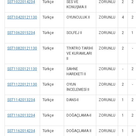
SST1022014234
Türkçe
SES VE
ZORUNLU
2
2
KONUŞMA II
SST10420121130
Türkçe
OYUNCULUK II
ZORUNLU
4
2
SST1062015234
Türkçe
SOLFEJ II
ZORUNLU
2
1
SST10820121130
Türkçe
TİYATRO TARİHİ
ZORUNLU
2
-
VE KURAMLARI
II
SST11020121130
Türkçe
SAHNE
ZORUNLU
-
2
HAREKETİ II
SST11220121130
Türkçe
OYUN
ZORUNLU
2
-
İNCELEMESİ II
SST1142013234
Türkçe
DANS-II
ZORUNLU
1
2
SST1162013234
Türkçe
DOĞAÇLAMA-II
ZORUNLU
1
2
SST1162014234
Türkçe
DOĞAÇLAMA II
ZORUNLU
1
3