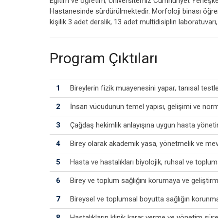
Eğitim ve öğretim; Üniversitemiz Cumhuriyet Yerleşkes
Hastanesinde sürdürülmektedir. Morfoloji binası öğrenc
kişilik 3 adet derslik, 13 adet multidisiplin laboratu
Program Çıktıları
1
Bireylerin fizik muayenesini yapar, tanısal testl
2
İnsan vücudunun temel yapısı, gelişimi ve norma
3
Çağdaş hekimlik anlayışına uygun hasta yönetimin
4
Birey olarak akademik yasa, yönetmelik ve mevz
5
Hasta ve hastalıkları biyolojik, ruhsal ve toplum
6
Birey ve toplum sağlığını korumaya ve geliştirme
7
Bireysel ve toplumsal boyutta sağlığın korunması
8
Hastalıkların klinik karar verme ve yönetim süreç