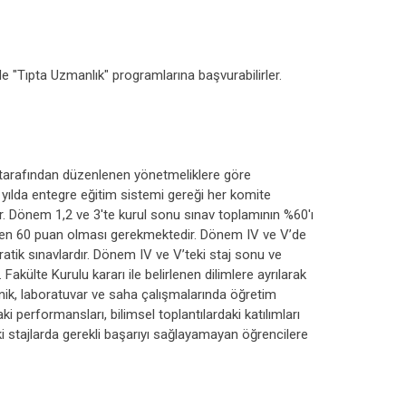
e "Tıpta Uzmanlık" programlarına başvurabilirler.
u tarafından düzenlenen yönetmeliklere göre
üç yılda entegre eğitim sistemi gereği her komite
ir. Dönem 1,2 ve 3'te kurul sonu sınav toplamının %60'ı
inden 60 puan olması gerekmektedir. Dönem IV ve V’de
pratik sınavlardır. Dönem IV ve V’teki staj sonu ve
Fakülte Kurulu kararı ile belirlenen dilimlere ayrılarak
linik, laboratuvar ve saha çalışmalarında öğretim
ki performansları, bilimsel toplantılardaki katılımları
ki stajlarda gerekli başarıyı sağlayamayan öğrencilere