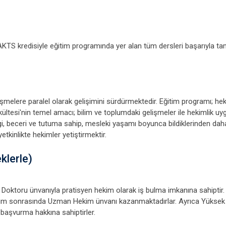
0 AKTS kredisiyle eğitim programında yer alan tüm dersleri başarıyla t
işmelere paralel olarak gelişimini sürdürmektedir. Eğitim programı; he
ültesi'nin temel amacı; bilim ve toplumdaki gelişmeler ile hekimlik uy
bilgi, beceri ve tutuma sahip, mesleki yaşamı boyunca bildiklerinden da
etkinlikte hekimler yetiştirmektir.
klerle)
 Doktoru ünvanıyla pratisyen hekim olarak iş bulma imkanına sahiptir.
tim sonrasında Uzman Hekim ünvanı kazanmaktadırlar. Ayrıca Yüksek 
a başvurma hakkına sahiptirler.