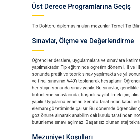
Üst Derece Programlarına Geçiş
Tıp Doktoru diplomasını alan mezunlar Temel Tıp Bilim
Sınavlar, Ölçme ve Değerlendirme
Öğrenciler derslere, uygulamalara ve sınavlara katıl
yapılmaktadır. Tıp eğitiminde öğretim dönem I, II ve III
sonunda pratik ve teorik sınav yapılmakta ve yıl sonun
ve final sınavının %40'ı toplanarak hesaplanır. Öğren
her stajın sonunda sınav yapılır. Bu sınavlar, genellik
bütünleme sınavlarında, başarılı sayılabilmek için, alın
yapılır. Uygulama esasları Senato tarafından kabul edil
elemanı gözetiminde çalışır. Bu dönemde öğrenciler çalış
göz önüne alınarak anabilim dalı kurulu tarafından not
bütünleme sınavı açılmaz. Başarısız olunan staj tekrar
Mezuniyet Koşulları