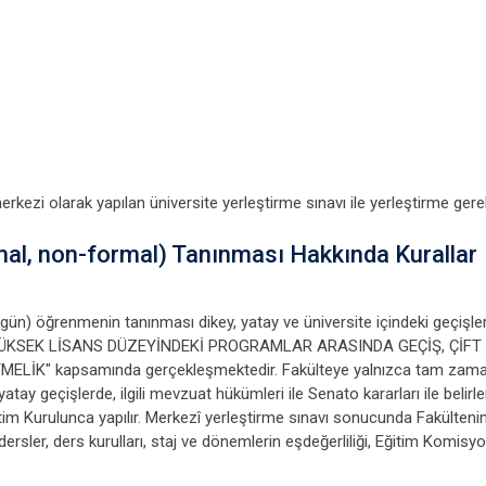
erkezi olarak yapılan üniversite yerleştirme sınavı ile yerleştirme gere
mal, non-formal) Tanınması Hakkında Kurallar
gün) öğrenmenin tanınması dikey, yatay ve üniversite içindeki geçişl
KSEK LİSANS DÜZEYİNDEKİ PROGRAMLAR ARASINDA GEÇİŞ, ÇİFT 
 kapsamında gerçekleşmektedir. Fakülteye yalnızca tam zamanlı öğr
atay geçişlerde, ilgili mevzuat hükümleri ile Senato kararları ile belir
im Kurulunca yapılır. Merkezî yerleştirme sınavı sonucunda Fakültenin 
ersler, ders kurulları, staj ve dönemlerin eşdeğerliliği, Eğitim Komis