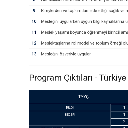
9
Bireylerden ve toplumdan elde ettiği sağlık ve hast
10
Mesleğini uygularken uygun bilgi kaynaklarına ula
11
Meslek yaşamı boyunca öğrenmeyi birincil amaç 
12
Meslektaşlarına rol model ve toplum örneği olu
13
Mesleğini özveriyle uygular.
Program Çıktıları - Türkiye
TYYÇ
1
BİLGİ
1
BECERİ
2