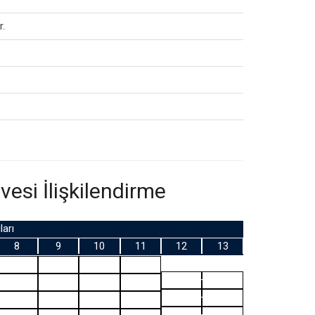
r.
vesi İlişkilendirme
ları
8
9
10
11
12
13
Program Çıktıları
Program Çıktıları
Program Çıktıları