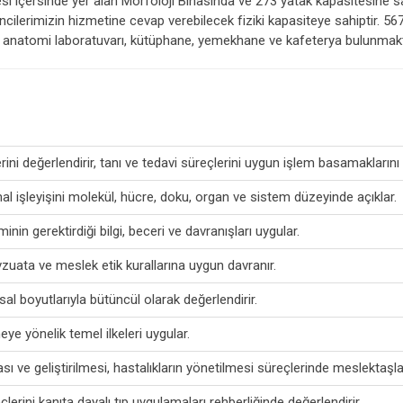
i içersinde yer alan Morfoloji Binasında ve 273 yatak kapasitesine sa
ilerimizin hizmetine cevap verebilecek fiziki kapasiteye sahiptir. 567 k
varı, anatomi laboratuvarı, kütüphane, yemekhane ve kafeterya bulunmakt
erini değerlendirir, tanı ve tedavi süreçlerini uygun işlem basamaklarını 
l işleyişini molekül, hücre, doku, organ ve sistem düzeyinde açıklar.
in gerektirdiği bilgi, beceri ve davranışları uygular.
uata ve meslek etik kurallarına uygun davranır.
sal boyutlarıyla bütüncül olarak değerlendirir.
ye yönelik temel ilkeleri uygular.
 ve geliştirilmesi, hastalıkların yönetilmesi süreçlerinde meslektaşları
lerini kanıta dayalı tıp uygulamaları rehberliğinde değerlendirir.