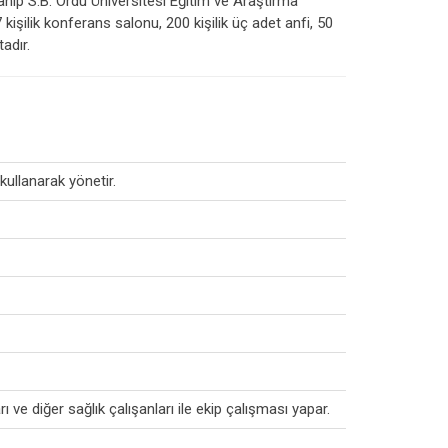
hip S.B. Ordu Üniversitesi Eğitim ve Araştırma
işilik konferans salonu, 200 kişilik üç adet anfi, 50
adır.
kullanarak yönetir.
 ve diğer sağlık çalışanları ile ekip çalışması yapar.