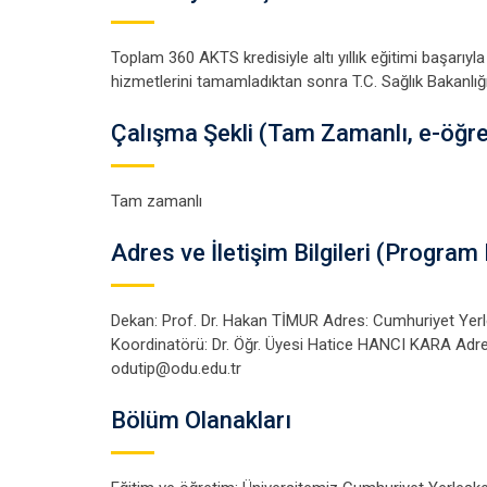
Toplam 360 AKTS kredisiyle altı yıllık eğitimi başarıy
hizmetlerini tamamladıktan sonra T.C. Sağlık Bakanlığı o
Çalışma Şekli (Tam Zamanlı, e-öğr
Tam zamanlı
Adres ve İletişim Bilgileri (Progr
Dekan: Prof. Dr. Hakan TİMUR Adres: Cumhuriyet Yer
Koordinatörü: Dr. Öğr. Üyesi Hatice HANCI KARA Adre
odutip@odu.edu.tr
Bölüm Olanakları