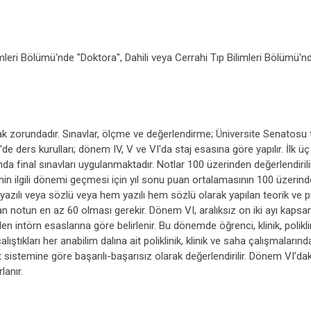
leri Bölümü'nde "Doktora", Dahili veya Cerrahi Tıp Bilimleri Bölümü'nd
mak zorundadır. Sınavlar, ölçme ve değerlendirme; Üniversite Senatos
'de ders kurulları; dönem IV, V ve VI'da staj esasına göre yapılır. İlk 
da final sınavları uygulanmaktadır. Notlar 100 üzerinden değerlendiril
cinin ilgili dönemi geçmesi için yıl sonu puan ortalamasının 100 üzer
le yazılı veya sözlü veya hem yazılı hem sözlü olarak yapılan teorik ve 
an notun en az 60 olması gerekir. Dönem VI, aralıksız on iki ayı kapsar. 
en intörn esaslarına göre belirlenir. Bu dönemde öğrenci, klinik, polik
tıkları her anabilim dalına ait poliklinik, klinik ve saha çalışmalarında
 sistemine göre başarılı-başarısız olarak değerlendirilir. Dönem VI’da
lanır.