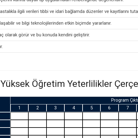
alıkla ilgili verileri tıbbi ve idari bağlamda düzenler ve kayıtlarını tuta
şabilir ve bilgi teknolojilerinden etkin biçimde yararlanır.
olarak görür ve bu konuda kendini geliştirir.
r.
 Yüksek Öğretim Yeterlilikler Çerçe
Program Çıktı
1
2
3
4
5
6
7