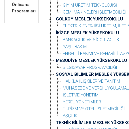
Önlisans
GİYİM ÜRETİM TEKNOLOJİSİ
Programları
GEMİ MAKİNELERİ İŞLETMECİLİĞİ
GÖLKÖY MESLEK YÜKSEKOKULU
ELEKTRİK ENERJİSİ ÜRETİM, İLETİ
İKİZCE MESLEK YÜKSEKOKULU
BANKACILIK VE SİGORTACILIK
YAŞLI BAKIMI
ENGELLİ BAKIMI VE REHABİLİTAS
MESUDİYE MESLEK YÜKSEKOKULU
BİLGİSAYAR PROGRAMCILIĞI
SOSYAL BİLİMLER MESLEK YÜKSE
HALKLA İLİŞKİLER VE TANITIM
MUHASEBE VE VERGİ UYGULAMAL
İŞLETME YÖNETİMİ
YEREL YÖNETİMLER
TURİZM VE OTEL İŞLETMECİLİĞİ
AŞÇILIK
TEKNİK BİLİMLER MESLEK YÜKSEK